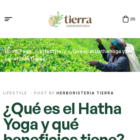
(0)
Home Page
/
Lifestyle
/
¿Qué es el Hatha Yoga y qué
beneficios tiene?
LIFESTYLE
POST BY
HERBORISTERIA TIERRA
¿Qué es el Hatha
Yoga y qué
beneficios tiene?