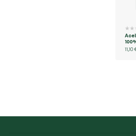
Acei
100
11,10