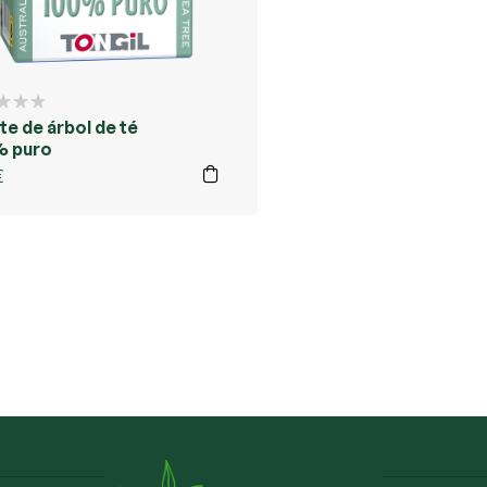
te de árbol de té
% puro
€