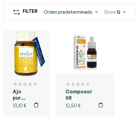
FILTER
Orden predeterminado
Show
12
Ajo
Composor
puro
08
1000
13,10
€
12,50
€
mg