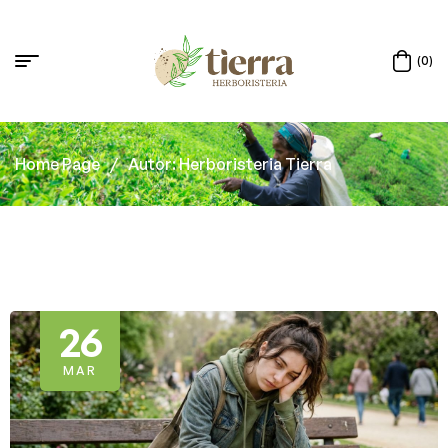
(0)
Home Page
/
Autor: Herboristeria Tierra
26
MAR