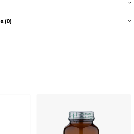
n
s (0)