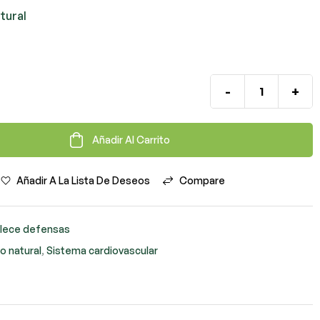
tural
-
+
Añadir Al Carrito
Añadir A La Lista De Deseos
Compare
alece defensas
o natural
,
Sistema cardiovascular