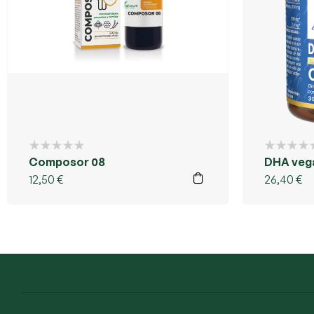
Composor 08
DHA veg
12,50
€
26,40
€