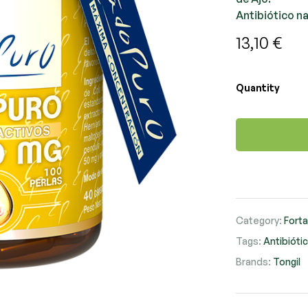
Antibiótico na
13,10
€
Quantity
Category:
Fort
Tags:
Antibiótic
Brands:
Tongil