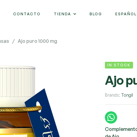
CONTACTO
TIENDA
BLOG
ESPAÑOL
nsas
/
Ajo puro 1000 mg
IN STOCK
Ajo p
Brands:
Tongil
Complemento a
de Ajo.