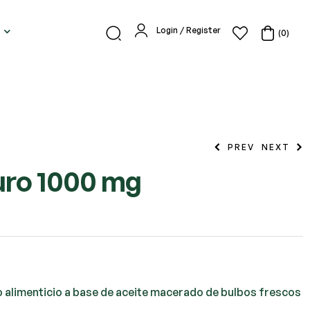
Login / Register
(0)
PREV
NEXT
uro 1000 mg
12,50
€
limenticio a base de aceite macerado de bulbos frescos