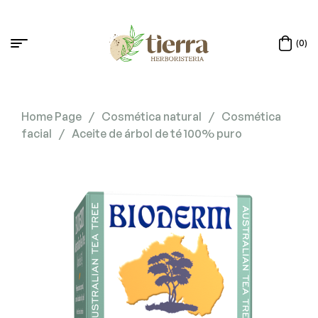
(0)
Home Page
/
Cosmética natural
/
Cosmética
facial
/
Aceite de árbol de té 100% puro